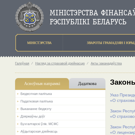
МIНIСТЭРСТВА
ЗВАРОТЫ ГРАМАДЗЯН I ЮР
Галоўная
⁄
Нагляд за страхавой дзейнасцю
⁄
Акты заканадаўства
Законы
Асноўныя напрамкi
Дадаткова
Бюджэтная палiтыка
Указ Презид
«О страхова
Падатковая палітыка
Выкананне бюджэту
Закон Респу
«О страхово
Дзяржаўны доўг
Бухгалтарскі ўлік. МСФС
Закон Респу
Аўдытарская дзейнасць
«О лицензи