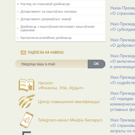
Нагляд за страхавой дзейнасцю
Указа Прези
Дэпартамент па каштоўных паперах
«О страхов
Дэпартамент дзяржаўных знакаў
Указ Презид
Дзейнасць з каштоўнымі металамі і каштоўнымі
«О субсидиа
камянямі
Кантрольна-рэвізійная дзейнасць
Указ Презид
«О добровол
ПАДПІСКА НА НАВІНЫ
Указ Презид
«О включени
OK
и реализации
Указ Презид
«О содействи
Часопіс
«Фінансы, Улік, Аўдыт»
Указ Презид
«О порядке 
Цэнтр павышэння кваліфікацыі
коммерческ
уставных фо
Telegram-канал Мінфін Беларусі
Указ Презид
«О страховы
затраты по п