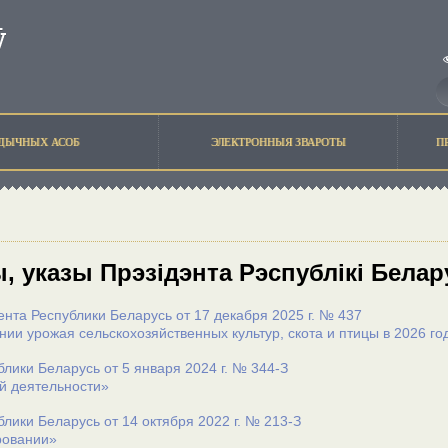
ЫДЫЧНЫХ АСОБ
ЭЛЕКТРОННЫЯ ЗВАРОТЫ
П
, указы Прэзідэнта Рэспублікі Белар
ента Республики Беларусь от 17 декабря 2025 г. № 437
нии урожая сельскохозяйственных культур, скота и птицы в 2026 го
блики Беларусь от 5 января 2024 г. № 344-З
й деятельности»
блики Беларусь от 14 октября 2022 г. № 213-З
ровании»