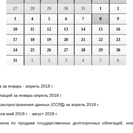
27
28
29
30
31
1
2
3
4
5
6
7
8
9
10
11
12
13
14
15
16
17
18
19
20
21
22
23
24
25
26
27
28
29
30
31
1
2
3
4
5
6
а январь - апрель 2018 г.
заций за январь-апрель 2018 г.
распространения данных (ССРД) за апрель 2018 г.
 май 2018 г. - август 2018 г.
циона по продаже государственных долгосрочных облигаций, н