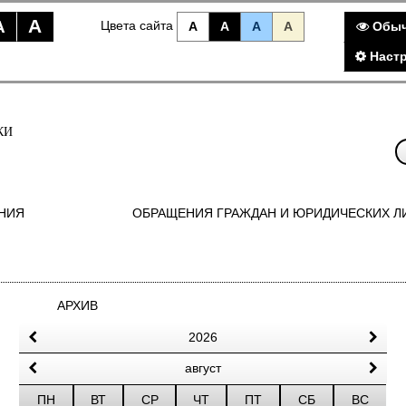
A
A
Цвета сайта
A
A
A
A
Обыч
Наст
КИ
НИЯ
ОБРАЩЕНИЯ ГРАЖДАН И ЮРИДИЧЕСКИХ Л
АРХИВ
2026
август
ПН
ВТ
СР
ЧТ
ПТ
СБ
ВС